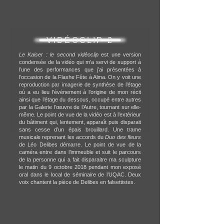
VIDÉOCLIP 2
Le Kaiser : le second vidéoclip
est une version
condensée de la vidéo qui m’a servi de support à
l’une des performances que j’ai présentées à
l’occasion de la Flashe Fête à Alma. On y voit une
reproduction par imagerie de synthèse de l’étage
où a eu lieu l’événement à l’origine de mon récit
ainsi que l’étage du dessous, occupé entre autres
par la Galerie l’œuvre de l’Autre, tournant sur elle-
même. Le point de vue de la vidéo est à l’extérieur
du bâtiment qui, lentement, apparaît puis disparait
sans cesse d’un épais brouillard. Une trame
musicale reprenant les accords du
Duo des fleurs
de Léo Delibes démarre. Le point de vue de la
caméra entre dans l’immeuble et suit le parcours
de la personne qui a fait disparaitre ma sculpture
le matin du 9 octobre 2018 pendant mon exposé
oral dans le local de séminaire de l’UQAC. Deux
voix chantent la pièce de Delibes en falsettistes.