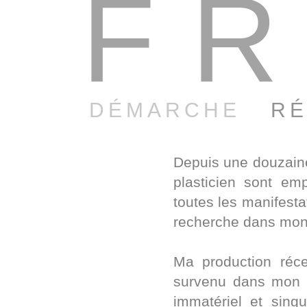
FR
DÉMARCHE
RÉ
Depuis une douzaine
plasticien sont emp
toutes les manifestat
recherche dans mon t
Ma production réce
survenu dans mon p
immatériel et singu